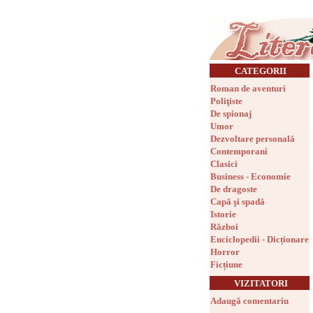
CATEGORII
Roman de aventuri
Poliţiste
De spionaj
Umor
Dezvoltare personală
Contemporani
Clasici
Business - Economie
De dragoste
Capă şi spadă
Istorie
Război
Enciclopedii - Dicționare
Horror
Ficțiune
VIZITATORI
Adaugă comentariu