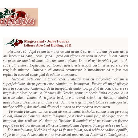
Magicianul -
John Fowles
Editura Adevărul Holding, 2011
Recunosc că, după ce am terminat de citit această carte, m-am dus pe Internet și
am început să caut... ceva lipsea... prea am rămas cu ochii în ceață. Și am rămas
surprins de numărul mare de comentarii găsite. De aceleași întrebări puse și de
către alți cititori. Explicația: păi tocmai acesta este scopul cărții, și se pare că i-a
reușit de minune. Culmea e că autorul recunoaște în introducere că a fost mai
explicit în această ediție, față de edițiile anterioare.
Nicholas Urfe este un tânăr rebel. Tratează totul cu indiferență, cinism și
superficialitate, drept pentru care rămâne un însingurat. Pentru că nu-și găsește
locul în societatea londoneză de la începuturile anilor 50, profită de ocazia care i se
ivește de a pleca pe insula Phraxos din Grecia, pentru a preda limba engleză la un
liceu de băieți. Înainte de a pleca însă, are o scurtă relație cu Alison, o tânără
australiancă. Deși nici unul dintre cei doi nu este genul fidel, totuși se îndrăgostesc
unul de celălalt, dar nici unul dintre ei nu vrea să recunoască acest lucru.
Pe insula Phraxos, un loc izolat de restul lumii, Nicholas cunoaște un personaj
ciudat, Maurice Conchis. Acesta îl supune pe Nicholas unui joc psihologic, greu de
imaginat, dar realistic. Nu doar pe Nicholas îl domină ci și pe cititor: cu fiecare
pagină ești tot mai dornic să afli ce se întâmplă mai departe. Și surprizele se țin lanț.
Din manipulator, Nicholas ajunge să fie manipulat, să-și schimbe radical opiniile,
să fie la un pas de sinucidere. I se înscenează moartea lui Alison și se îndrăgostește