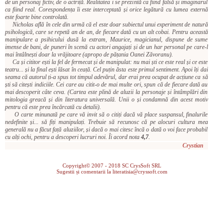
de un personaj fictiv, de o actriță. Realitatea i se prezintă ca fiind falsă și imaginarul
ca fiind real. Corespondența îi este interceptată și orice legătură cu lumea externă
este foarte bine controlată.
Nicholas află în cele din urmă că el este doar subiectul unui experiment de natură
psihologică, care se repetă an de an, de fiecare dată cu un alt cobai. Pentru această
manipulare a psihicului dusă la extram, Maurice, magicianul, dispune de sume
imense de bani, de puneri în scenă cu actori angajați și de un har personal pe care-l
mai întâlnești doar la vrăjitoare (apropo de pățania Oanei Zăvoranu).
Ca și cititor ești la fel de fermecat și de manipulat: nu mai ști ce este real și ce este
teatru... și la final ești lăsat în ceață. Cel puțin ăsta este primul sentiment. Apoi îți dai
seama că autorul ți-a spus tot timpul adevărul, dar erai prea ocupat de acțiune ca să
ști să citești indiciile. Cei care au citit-o de mai multe ori, spun că de fiecare dată au
mai descoperit câte ceva. (Cartea este plină de aluzii la personaje și întâmplări din
mitologia greacă și din literatura universală. Unii o și condamnă din acest motiv
pentru că este prea încărcată cu detalii).
O carte minunată pe care vă invit să o citiți dacă vă place suspansul, finalurile
nedefinite și... să fiți manipulați. Trebuie să recunosc că pe alocuri cultura mea
generală nu a făcut față aluziilor, și dacă o mai citesc încă o dată o voi face probabil
cu alți ochi, pentru a descoperi lucruri noi. Îi acord nota
4,7
.
Crystian
Copyright© 2007 - 2018
SC CrysSoft SRL
Sugestii și comentarii la
literatisia@cryssoft.com